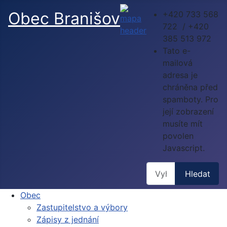
Obec Branišov
+420 733 568
722 / +420
385 513 972
Tato e-
mailová
adresa je
chráněna před
spamboty. Pro
její zobrazení
musíte mít
povolen
Javascript.
Hledat
Hledat
Obec
Zastupitelstvo a výbory
Zápisy z jednání