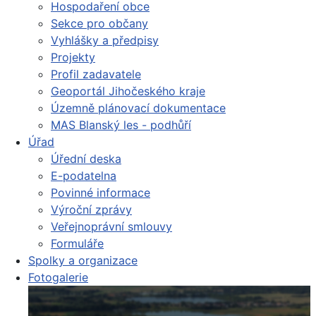
Hospodaření obce
Sekce pro občany
Vyhlášky a předpisy
Projekty
Profil zadavatele
Geoportál Jihočeského kraje
Územně plánovací dokumentace
MAS Blanský les - podhůří
Úřad
Úřední deska
E-podatelna
Povinné informace
Výroční zprávy
Veřejnoprávní smlouvy
Formuláře
Spolky a organizace
Fotogalerie