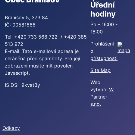
Úřední
hodiny
Branišov 5, 373 84
Po - 16:00 -
IČ: 00581666
18:00
Tel: +420 733 568 722 / +420 385
Prohlášení
513 972
o
E-mail:
Tato e-mailová adresa je
přístupnosti
chráněna před spamboty. Pro její
zobrazení musíte mít povolen
Site Map
Javascript.
Web
IS DS: 9kvat3y
vytvořil
W
Partner
s.r.o.
Odkazy