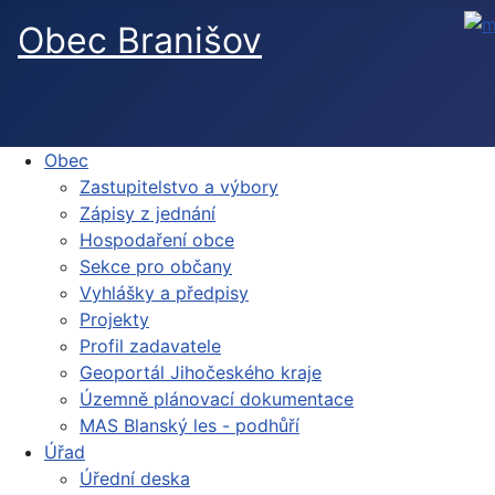
Obec Branišov
Obec
Zastupitelstvo a výbory
Zápisy z jednání
Hospodaření obce
Sekce pro občany
Vyhlášky a předpisy
Projekty
Profil zadavatele
Geoportál Jihočeského kraje
Územně plánovací dokumentace
MAS Blanský les - podhůří
Úřad
Úřední deska