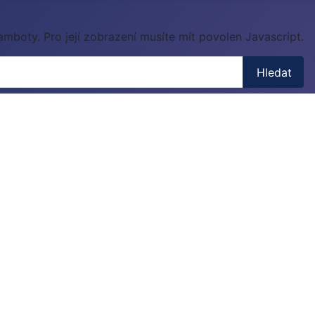
mboty. Pro její zobrazení musíte mít povolen Javascript.
Hledat