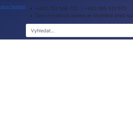
+420 733 568 722 / +420 385 513 972
Tato e-mailová adresa je chráněna před spa
Hledat