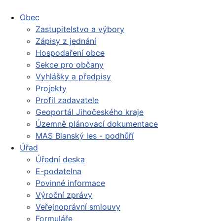
Obec
Zastupitelstvo a výbory
Zápisy z jednání
Hospodaření obce
Sekce pro občany
Vyhlášky a předpisy
Projekty
Profil zadavatele
Geoportál Jihočeského kraje
Územně plánovací dokumentace
MAS Blanský les - podhůří
Úřad
Úřední deska
E-podatelna
Povinné informace
Výroční zprávy
Veřejnoprávní smlouvy
Formuláře