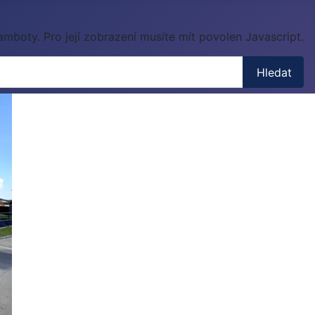
mboty. Pro její zobrazení musíte mít povolen Javascript.
Hledat