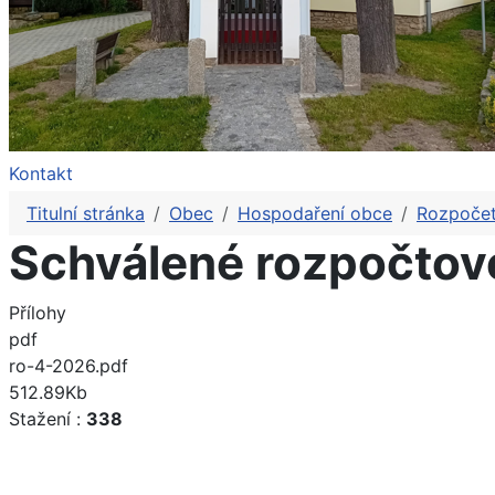
Kontakt
Titulní stránka
Obec
Hospodaření obce
Rozpoče
Schválené rozpočtov
Přílohy
pdf
ro-4-2026.pdf
512.89Kb
Stažení :
338