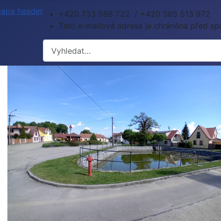
+420 733 568 722 / +420 385 513 972
Tato e-mailová adresa je chráněna před spa
Hledat