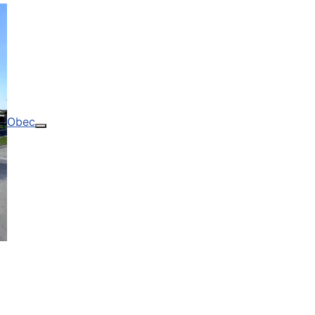
Obec
Více o: Obec