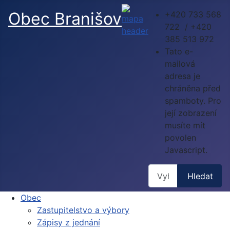
Obec Branišov
+420 733 568
722 / +420
385 513 972
Tato e-
mailová
adresa je
chráněna před
spamboty. Pro
její zobrazení
musíte mít
povolen
Javascript.
Hledat
Hledat
Obec
Zastupitelstvo a výbory
Zápisy z jednání