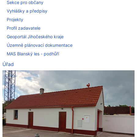
Sekce pro občany
Vyhlášky a předpisy
Projekty
Profil zadavatele
Geoportál Jihočeského kraje
Územně plánovací dokumentace
MAS Blanský les - podhůří
Úřad