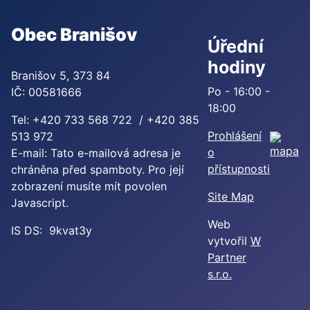
Obec Branišov
Úřední
hodiny
Branišov 5, 373 84
Po - 16:00 -
IČ: 00581666
18:00
Tel: +420 733 568 722 / +420 385
Prohlášení
513 972
o
E-mail:
Tato e-mailová adresa je
přístupnosti
chráněna před spamboty. Pro její
zobrazení musíte mít povolen
Site Map
Javascript.
Web
IS DS: 9kvat3y
vytvořil
W
Partner
s.r.o.