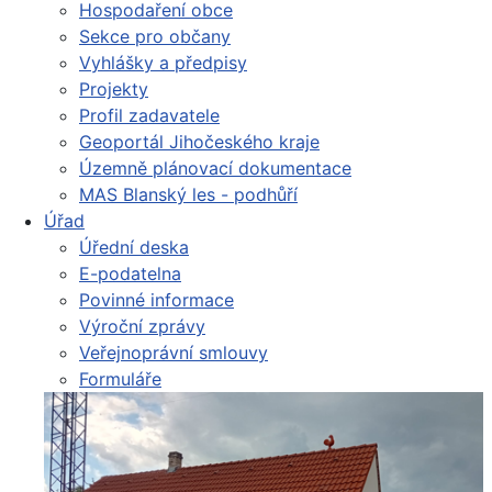
Hospodaření obce
Sekce pro občany
Vyhlášky a předpisy
Projekty
Profil zadavatele
Geoportál Jihočeského kraje
Územně plánovací dokumentace
MAS Blanský les - podhůří
Úřad
Úřední deska
E-podatelna
Povinné informace
Výroční zprávy
Veřejnoprávní smlouvy
Formuláře