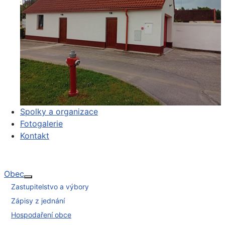
Spolky a organizace
Fotogalerie
Kontakt
Obec
Více o: Obec
Zastupitelstvo a výbory
Zápisy z jednání
Hospodaření obce