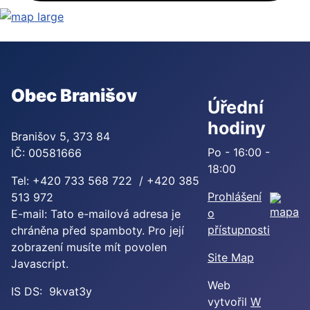
Obec Branišov
Úřední
hodiny
Branišov 5, 373 84
Po - 16:00 -
IČ: 00581666
18:00
Tel: +420 733 568 722 / +420 385
Prohlášení
513 972
o
E-mail:
Tato e-mailová adresa je
přístupnosti
chráněna před spamboty. Pro její
zobrazení musíte mít povolen
Site Map
Javascript.
Web
IS DS: 9kvat3y
vytvořil
W