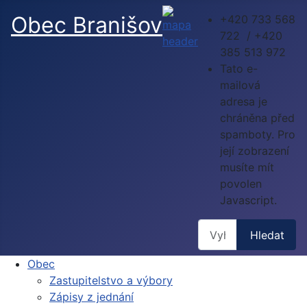
Obec Branišov
+420 733 568
722 / +420
385 513 972
Tato e-
mailová
adresa je
chráněna před
spamboty. Pro
její zobrazení
musíte mít
povolen
Javascript.
Hledat
Hledat
Obec
Zastupitelstvo a výbory
Zápisy z jednání