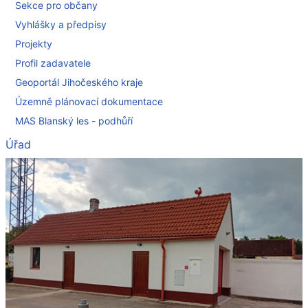
Sekce pro občany
Vyhlášky a předpisy
Projekty
Profil zadavatele
Geoportál Jihočeského kraje
Územně plánovací dokumentace
MAS Blanský les - podhůří
Úřad