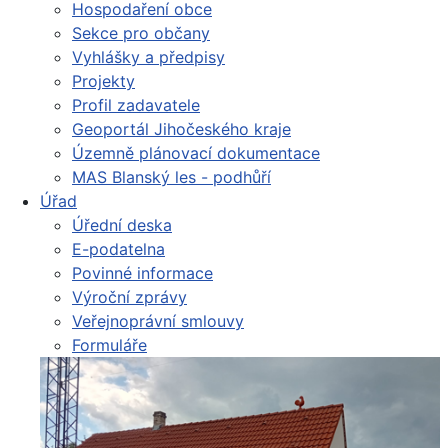
Hospodaření obce
Sekce pro občany
Vyhlášky a předpisy
Projekty
Profil zadavatele
Geoportál Jihočeského kraje
Územně plánovací dokumentace
MAS Blanský les - podhůří
Úřad
Úřední deska
E-podatelna
Povinné informace
Výroční zprávy
Veřejnoprávní smlouvy
Formuláře