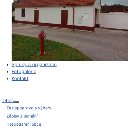
Spolky a organizace
Fotogalerie
Kontakt
Obec
Více o: Obec
Zastupitelstvo a výbory
Zápisy z jednání
Hospodaření obce