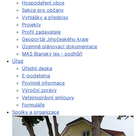
Hospodaření obce
Sekce pro občany
Vyhlášky a předpisy
Projekty
Profil zadavatele
Geoportál Jihočeského kraje
Územně plánovací dokumentace
MAS Blanský les - podhůří
Úřad
Úřední deska
E-podatelna
Povinné informace
Výroční zprávy
Veřejnoprávní smlouvy
Formuláře
Spolky a organizace