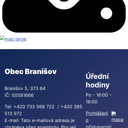
Obec Branišov
Úřední
hodiny
Branišov 5, 373 84
Po - 16:00 -
IČ: 00581666
18:00
Tel: +420 733 568 722 / +420 385
Prohlášení
513 972
o
E-mail:
Tato e-mailová adresa je
přístupnosti
chráněna před spamboty. Pro její