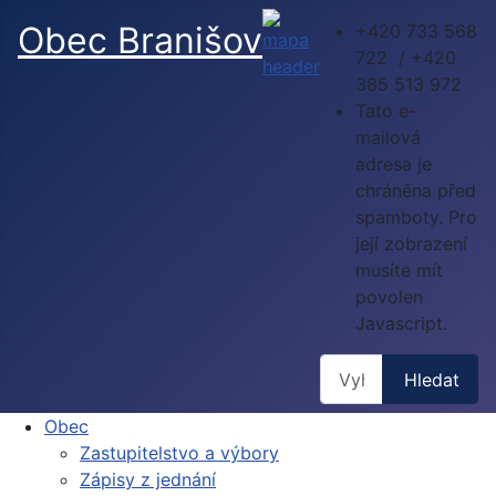
Obec Branišov
+420 733 568
722 / +420
385 513 972
Tato e-
mailová
adresa je
chráněna před
spamboty. Pro
její zobrazení
musíte mít
povolen
Javascript.
Hledat
Hledat
Obec
Zastupitelstvo a výbory
Zápisy z jednání