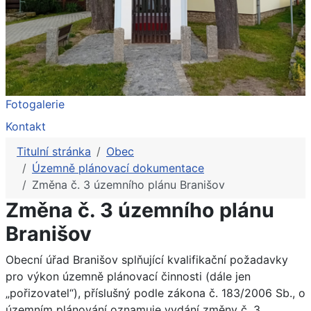
Fotogalerie
Kontakt
Titulní stránka
Obec
Územně plánovací dokumentace
Změna č. 3 územního plánu Branišov
Změna č. 3 územního plánu
Branišov
Obecní úřad Branišov splňující kvalifikační požadavky
pro výkon územně plánovací činnosti (dále jen
„pořizovatel“), příslušný podle zákona č. 183/2006 Sb., o
územním plánování oznamuje vydání změny č. 3